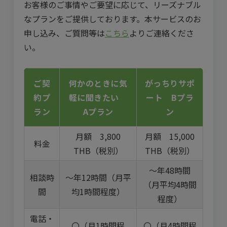
お客様のご事情やご要望に応じて、リーズナブル
なプランをご提供しております。本サービスのお
申し込み、ご質問等は
こちら
よりご連絡くださ
い。
ご契
何かのときに気
がっちりサポ
約プ
軽に聞きたい
ート Bプラ
ラン
Aプラン
ン
月額 3,800
月額 15,000
料金
THB（税別）
THB（税別）
〜年48時間
相談時
〜年12時間（月平
（月平均4時間
間
均1時間程度）
程度）
電話・
〇（月1時間程
〇（月4時間程