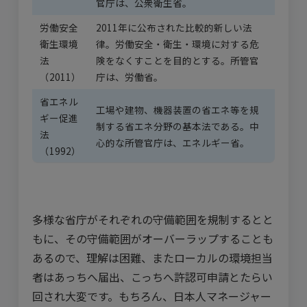
官庁は、公衆衛生省。
労働安全
2011年に公布された比較的新しい法
衛生環境
律。労働安全・衛生・環境に対する危
法
険をなくすことを目的とする。所管官
（2011）
庁は、労働省。
省エネル
工場や建物、機器装置の省エネ等を規
ギー促進
制する省エネ分野の基本法である。中
法
心的な所管官庁は、エネルギー省。
（1992）
多様な省庁がそれぞれの守備範囲を規制するとと
もに、その守備範囲がオーバーラップすることも
あるので、理解は困難、またローカルの環境担当
者はあっちへ届出、こっちへ許認可申請とたらい
回され大変です。もちろん、日本人マネージャー