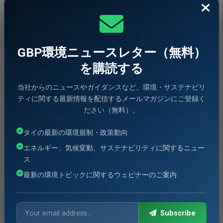
工会議所EDC委員会、2021年6月＠バンコ
ク）
タイ化学物質規制解説（日系大手化学品メー
カー担当者勉強会、2021年2月＠オンライン
GBP環境ニュースレター（無料）
開催）
を購読する
タイ環境法令の最新動向（埼⽟県タイサポー
当社からのニュースやガイダンスなど、環境・サステナビリ
トデスクおよび東京都立産業技術研究センタ
ティに関する最新情報を配信するメールマガジンにご登録く
ー共催セミナー・ビジネス交流会、2020年9
ださい（無料）。
月＠バンコク）
タイの最新の環境規制・政策動向
タイの環境法令と環境影響評価（EIA）制度
エネルギー、気候変動、サステナビリティに関するニュー
（日系大手自動車部品メーカー環境担当者勉
ス
強会、2019年4月＠チョンブリ）
最新の環境トピックに関するウェビナーのご案内
タイの化学品安全管理に関する情報提供（経
済産業省委託事業、2019年3月＠カンボジ
Subscribe
ア・プノンペン）