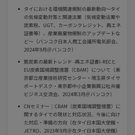
タイにおける環境関連規制の最新動向～タイ
の気候変動対策と関連法案（気候変動法案や
炭素税、UGT、カーボンクレジット、再エネ
証書等）、産業廃棄物規制のアップデートな
ど～（バンコク日本人商工会議所電気部会、
2024年9月＠バンコク）
脱炭素の最新トレンド -再エネ証書I-RECと
EU炭素国境調整措置（CBAM）について（東
京都立産業技術研究センター・埼玉県タイサ
ポートデスク・東京都中小企業振興公社共催
ビジネス交流会、2024年3月＠バンコク）
CNセミナー：CBAM（炭素国境調整措置）に
関するタイでの現状と対応状況、今後に向け
た対応・準備の方向（在タイ日本国大使館・
JETRO、2023年9月＠在タイ日本国大使館）