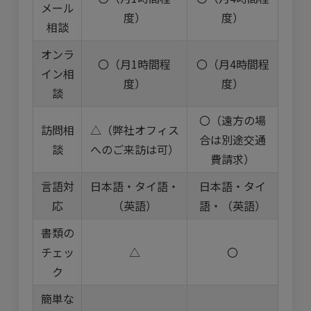
メール
度）
度）
相談
オンラ
〇（月1時間程
〇（月4時間程
イン相
度）
度）
談
〇（遠方の場
訪問相
△（弊社オフィス
合は別途交通
談
へのご来訪は可）
費請求）
言語対
日本語・タイ語・
日本語・タイ
応
（英語）
語・（英語）
書類の
チェッ
△
〇
ク
簡単な