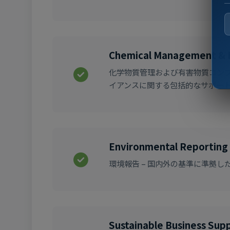
Chemical Management & 
化学物質管理および有害物質コンプ
イアンスに関する包括的なサポー
Environmental Reporting
環境報告 – 国内外の基準に準拠
Sustainable Business Sup