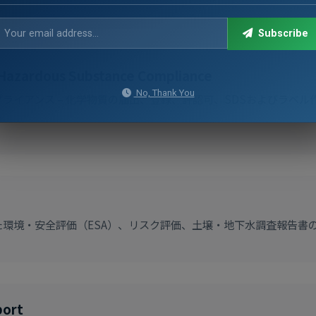
Subscribe
Hazardous Substance Compliance
No, Thank You
ライアンス – 化学物質の届出、登録、許認可、SDSおよびラベル
ト
した環境・安全評価（ESA）、リスク評価、土壌・地下水調査報告書
port