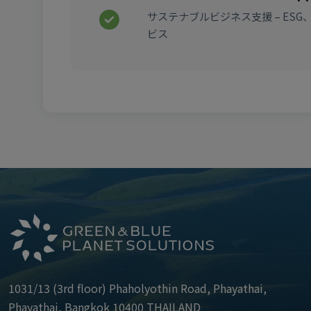
サステナブルビジネス支援 – E
ビス
1031/13 (3rd floor) Phaholyothin Road, Phayathai,
Phayathai, Bangkok 10400 THAILAND