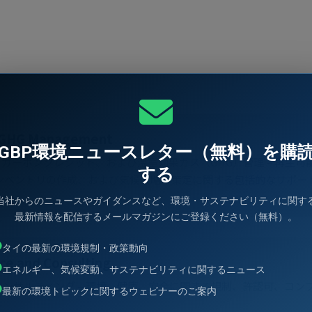
d GHG Management
GBP環境ニュースレター（無料）を購
カーボンクレジット、および温室効果ガス（GHG）管理 – 再生可
する
ンベントリの作成、および気候戦略の策定に関する包括的なサポー
当社からのニュースやガイダンスなど、環境・サステナビリティに関す
最新情報を配信するメールマガジンにご登録ください（無料）。
タイの最新の環境規制・政策動向
ce and Consulting
エネルギー、気候変動、サステナビリティに関するニュース
コンサルティング – 環境、健康、安全に関する規制、許認可、コ
最新の環境トピックに関するウェビナーのご案内