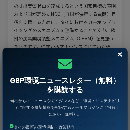
の排出実質ゼロを達成するという国家目標の表明
および国が定めたNDC（自国が決定する貢献）目
標を支援するために、タイにおけるカーボンプラ
イシングのメカニズムを整備することであり、欧
州の炭素国境調整メカニズム（CBAM）を見据え
たものです。従来からアナウンスされていた通
り、炭素価格は二酸化炭素換算1トンあたり200
バーツに設定され、各種化石燃料に、その排出係
数に対応した炭素価格――例えばガソリンは0.447
THB/L、E85は0.069 THB/L、LPGは0.623
GBP環境ニュースレター（無料）
THB/kg――が設定されました。本告示によって、タ
を購読する
イでもますますカーボンプライシングの議論が加
当社からのニュースやガイダンスなど、環境・サステナビリ
速することが期待されます。
ティに関する最新情報を配信するメールマガジンにご登録く
なお、本告示は新たな炭素税を設定するものでは
ださい（無料）。
なく、この炭素価格は従来の物品税の内側に位置
タイの最新の環境規制・政策動向