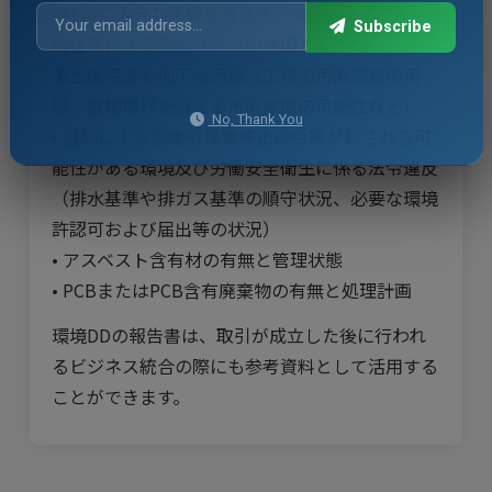
• 経営に大きな影響を与える、あるいは当局や近
Subscribe
隣住民による訴訟リスクの要因となる可能性があ
る土壌汚染や地下水汚染（工場の汚染調査の実
績、敷地境界を越える汚染拡散の可能性など）
No, Thank You
• 当局による罰金や操業停止命令等が科される可
能性がある環境及び労働安全衛生に係る法令違反
（排水基準や排ガス基準の順守状況、必要な環境
許認可および届出等の状況）
• アスベスト含有材の有無と管理状態
• PCBまたはPCB含有廃棄物の有無と処理計画
環境DDの報告書は、取引が成立した後に行われ
るビジネス統合の際にも参考資料として活用する
ことができます。