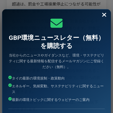
超過は、罰金や工場操業停止につながる可能性が
あるため、重要なポイントになります。
なお、M&Aで行う環境DDでは、対象会社から十
分な情報が開示されないことがあります。対象工
場のロケーションや業種、規模、あるいは政府当
GBP環境ニュースレター（無料）
局のデータベース等を利用して、事前にどういっ
を購読する
た環境関連の許認可・届出を行っているか／どう
当社からのニュースやガイダンスなど、環境・サステナビリ
いった書類がなければならないかをある程度判断
ティに関する最新情報を配信するメールマガジンにご登録く
した上で、対象企業から必要な書類や情報を収集
ださい（無料）。
することが重要です。また時間的な制約があるこ
とも多いため、限られた時間の中で、取引への影
タイの最新の環境規制・政策動向
響が大きな懸念事項を発見、評価することに主眼
エネルギー、気候変動、サステナビリティに関するニュー
を置きます。
ス
最新の環境トピックに関するウェビナーのご案内
環境DDで報告される懸念事項には、一般に以下
が含まれます。