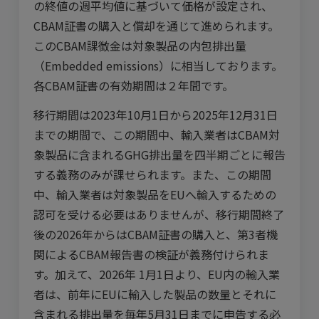
の
終値の
週平均値に基づいて価格が設定され、
CBAM証書の購入と償却を通じて進められます。
このCBAM課徴金は対象製品の内包排出量
（Embedded emissions）に相当しております。
各CBAM証書の有効期間は２年間です。
移行期間は2023年10月1日から2025年12月31日
までの期間で、この期間中、輸入業者はCBAM対
象製品に含まれるGHG排出量を四半期ごとに報告
する義務のみが課せられます。また、この期間
中、輸入業者は対象製品をEUへ輸入するための
認可を受ける必要はありませんが、移行期間終了
後の2026年からはCBAM証書の購入と、第3者機
関によるCBAM報告書の検証が義務付けられま
す。加えて、2026年
1月1日より、EU内の輸入業
者は、前年にEUに輸入した製品の数量とそれに
含まれる排出量を毎年5月31日までに申告する必