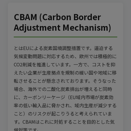
CBAM (Carbon Border
Adjustment Mechanism)
とはEUによる炭素国境調整措置です。逼迫する
気候変動問題に対応するため、欧州では積極的に
CO2削減を推進しています。一方で、コストを抑
えたい企業が生産拠点を規制の緩い国や地域に移
転させることが懸念されております。そうなった
場合、海外での二酸化炭素排出が増えると同時
に、
カーボンリーケージ（EU域内市場が炭素効
率の低い輸入品に脅かされ、域内生産が減少する
こと）
のリスクが起こりうると考えられていま
す。CBAMはこれに対処することを目的とした気
候対策です。