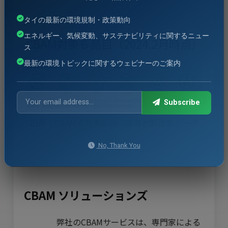
タイの最新の環境規制・政策動向
エネルギー、気候変動、サステナビリティに関するニュー
CBAM対象６品目（2024.2月時点）
ス
最新の環境トピックに関するウェビナーのご案内
Subscribe
出所：
CBAMの対象品目（環境省脱炭素ポータ
ル）
No, Thank You
CBAM ソリューションズ
弊社のCBAMサービスは、専門家による