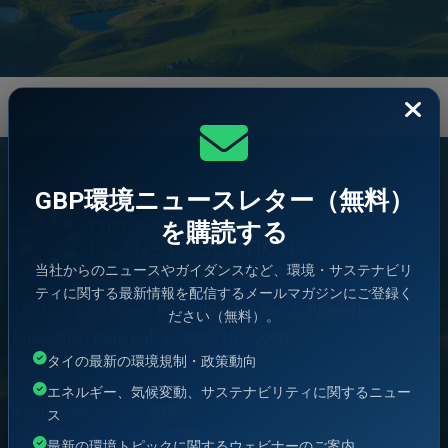
GBP環境ニュースレター（無料）
を購読する
当社からのニュースやガイダンスなど、環境・サステナビリ
ティに関する最新情報を配信するメールマガジンにご登録く
1031/13 (3rd floor) Phaholyothin Road, Phayathai,
ださい（無料）。
Phayathai, Bangkok 10400 THAILAND
タイの最新の環境規制・政策動向
エネルギー、気候変動、サステナビリティに関するニュー
🌐 Language / ภาษา / 言語
ス
最新の環境トピックに関するウェビナーのご案内