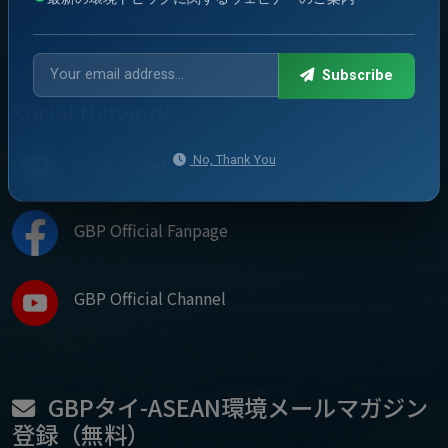
Subscribe
Social Network
No, Thank You
@GB-Planet
GBP Official Fanpage
GBP Official Channel
GBPタイ-ASEAN環境メールマガジン
登録（無料）