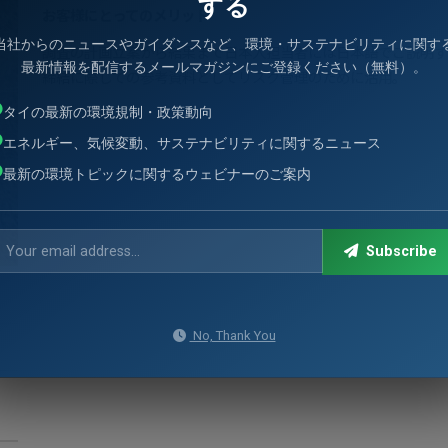
する
お客様にとってのメリット
当社からのニュースやガイダンスなど、環境・サステナビリティに関す
調査の計画立案から結果まで日本人担当者には日本語でご説明す
最新情報を配信するメールマガジンにご登録ください（無料）。
締結に際しての参考資料としてリスク管理のために活用。
タイの最新の環境規制・政策動向
エネルギー、気候変動、サステナビリティに関するニュース
最新の環境トピックに関するウェビナーのご案内
Subscribe
No, Thank You