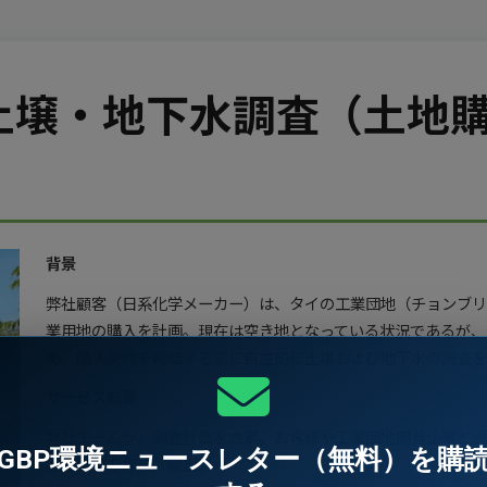
土壌・地下水調査（土地
背景
弊社顧客（日系化学メーカー）は、タイの工業団地（チョンブリ
業用地の購入を計画。現在は空き地となっている状況であるが、
め、購入契約を締結する前に自主的に土壌および地下水の調査を
サービス概要
弊社チームが、調査計画を立案。お客様や工業団地開発企業と調
GBP環境ニュースレター（無料）を購
と報告書を作成、提出。