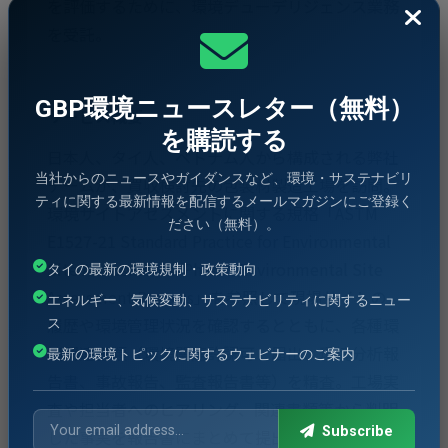
を評価するために、環境デューデリジェンス業務
を受託。
GBP環境ニュースレター（無料）
サービス概要
を購読する
日本人、タイ人、ベトナム人から構成される弊社
当社からのニュースやガイダンスなど、環境・サステナビリ
チームが、買収検討先の包装材製造工場を訪問。
ティに関する最新情報を配信するメールマガジンにご登録く
環境サイトアセスメントに関する規格「ASTM
ださい（無料）。
E1527-21 Standard Practice for Environmental
Site Assessments: Phase I Environmental Site
タイの最新の環境規制・政策動向
Assessment Process」を参照して現場サイトの
エネルギー、気候変動、サステナビリティに関するニュー
履歴や環境管理状況を確認するとともに、各種環
ス
境関連書類（環境関連許認可・届出、環境分析報
最新の環境トピックに関するウェビナーのご案内
告書、事故報告、監査報告書等）を精査。工場実
査や担当者へのヒアリング、関連書類等から判明
Subscribe
した事実を報告書にまとめて提出するとともに、