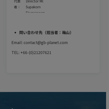
代表
Director Mr.
者：
Supakorn
Skunsasoen
Zone A,
Savannakhet
問い合わせ先（担当者：梅山）
Special
所在
economic
Email: contact@gb-planet.com
地：
zone,
Savannakhet
TEL: +66-(0)21207621
province, Lao
PDR
有害産業廃棄
事業
物処理業、環
内
境調査・コン
容：
サルティング
事業