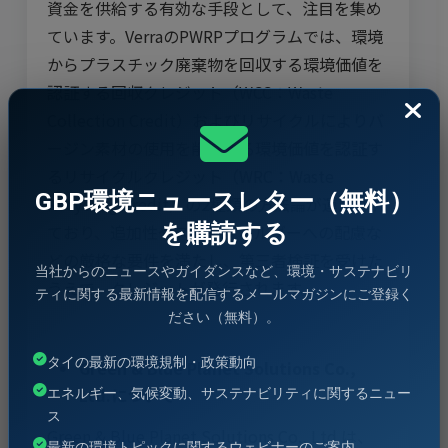
資金を供給する有効な手段として、注目を集め
ています。VerraのPWRPプログラムでは、環境
からプラスチック廃棄物を回収する環境価値を
認証する回収クレジット（WCC：Waste
Collection Credit）およびリサイクルによりバ
ージン素材の使用を削減する環境価値を認証す
るリサイクルクレジット（WRC：Waste
GBP環境ニュースレター（無料）
Recycling Credit）の2種類の方法論が運用され
を購読する
ており、追加性やステークホルダーへの配慮な
どの厳格な要件を満たし、第三者検証を受けた
当社からのニュースやガイダンスなど、環境・サステナビリ
うえで、クレジットが発行されます。
ティに関する最新情報を配信するメールマガジンにご登録く
ださい（無料）。
タイの最新の環境規制・政策動向
Green & Blue Planet Solutions Co.,
Ltd.
について
エネルギー、気候変動、サステナビリティに関するニュー
ス
Green & Blue Planet Solutions Co., Ltd.は、
最新の環境トピックに関するウェビナーのご案内