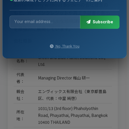
Sustainability without Bordersの会社理念の
もと、カーボンクレジットや再エネ証書の創出
をはじめ、グローバルな環境課題に資する事業
Subscribe
を積極的に展開しています。
会社概要
No, Thank You
Green and Blue Planet Solutions Co.,
名称：
Ltd.
代表
Managing Director 梅山 研一
者：
親会
エンヴィックス有限会社（東京都豊島
社：
区、代表：中里 純啓）
1031/13 (3rd floor) Phaholyothin
所在
Road, Phayathai, Phayathai, Bangkok
地：
10400 THAILAND