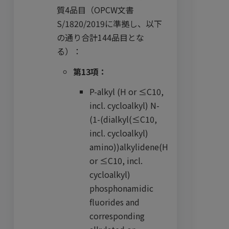
質4品目（OPCW文書
S/1820/2019に準拠し、以下
の通り合計144品目とな
る）：
第13項：
P-alkyl (H or ≤C10,
incl. cycloalkyl) N-
(1-(dialkyl(≤C10,
incl. cycloalkyl)
amino))alkylidene(H
or ≤C10, incl.
cycloalkyl)
phosphonamidic
fluorides and
corresponding