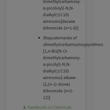
dimethylcarbamoxy-
α-picolinyl)-N,N-
dialkyl(≤C10)
ammonio]decane
dibromide (n=1-8)]
Bisquaternaries of
dimethylcarbamoyloxypyridines:
[1,n-Bis[N-(3-
dimethylcarbamoxy-
α-picolyl)-N,N-
dialkyl(≤C10)
ammonio]-alkane-
(2,(n-1)-dione)
dibromide (n=2-
12)]
Handbook on Chemicals