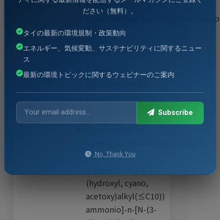
Methyl-
ださい（無料）。
(bis(diethylamino)methylene)phos
fluoridate
タイの最新の環境規制・政策動向
エネルギー、気候変動、サステナビリティに関するニュー
第16項：
ス
Carbamates
最新の環境トピックに関するウェビナーのご案内
(quaternaries and
bisquaternaries of
dimethylcarbamoyloxypyridines)
Subscribe
Quaternaries of
dimethylcarbamoyloxypyridines:
No, Thank You
[1-[N,N-
dialkyl(≤C10)-N-(n-
(hydroxyl, cyano,
acetoxy)alkyl(≤C10))
ammonio]-n-[N-(3-