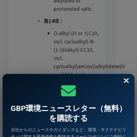
alkylated or
protonated salts
第14項：
O-alkyl (H or ≤C10,
incl. cycloalkyl) N-
(1-(dialkyl(≤C10,
incl.
cycloalkyl)amino))alkylidene(H
or ≤C10, incl.
cycloalkyl)
phosphoramidofluoridates
and corresponding
alkylated or
GBP環境ニュースレター（無料）
protonated salts
を購読する
第15項：
当社からのニュースやガイダンスなど、環境・サステナビリ
ティに関する最新情報を配信するメールマガジンにご登録く